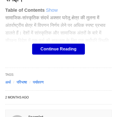
Table of Contents
Show
सामाजिक-सांस्कृतिक संदर्भ अक्सर घरेलू क्षेत्र की तुलना में
अंतर्राष्ट्रीय क्षेत्र में विपणन निर्णय लेने पर अधिक स्पष्ट प्रभाव
डालते हैं। देशों में सांस्कृतिक और सामाजिक अंतरों के बारे में
सीखना विदेश में एक फर्म की सफलता के लिए एक सर्वोपरि स्थिति
साबित होती है। एक देश में काम करने वाली विपणन रणनीतियाँ
Continue Reading
अक्सर विफल हो जाती हैं जब सीधे दूसरे देशों में लागू होती हैं।
कई मामलों में, विपणकों को पैकेजों को फिर से डिज़ाइन करना
TAGS:
चाहिए और विभिन्न संस्कृतियों के स्वाद और वरीयताओं के अनुरूप
अर्थ
परिभाषा
पर्यावरण
उत्पादों और विज्ञापन संदेशों को संशोधित करना चाहिए। सामाजिक
मूल्यों को बदलने से उपभोक्तावाद आंदोलन को बढ़ावा मिला है, जो
2 MONTHS AGO
व्यापार पर कानूनी, नैतिक और आर्थिक दबावों को कम करके
खरीदारों की सहायता और सुरक्षा के लिए डिज़ाइन किए गए
वातावरण के भीतर एक सामाजिक शक्ति है।