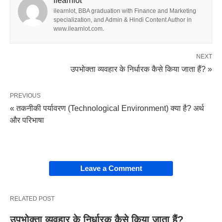
ilearnlot
ilearnlot, BBA graduation with Finance and Marketing
specialization, and Admin & Hindi Content Author in
पर्यावरण के प्रकार।
www.ilearnlot.com.
हम निम्नलिखित पर्यावरण पर चर्चा कर रहे हैं:
NEXT
उपभोक्ता व्यवहार के निर्धारक कैसे किया जाता हैं? »
प्रतिस्पर्धी वातावरण।
राजनीतिक-कानूनी वातावरण।
PREVIOUS
« तकनीकी पर्यावरण (Technological Environment) क्या है? अर्थ
आर्थिक वातावरण।
और परिभाषा
तकनीकी वातावरण, और।
सामाजिक-सांस्कृतिक वातावरण।
Leave a Comment
कुछ अधिकार सामाजिक-सांस्कृतिक पर्यावरण से:
उपभोक्तावाद भी उपभोक्ताओं के अधिकारों की वकालत करता है
RELATED POST
जैसे:
उपभोक्ता व्यवहार के निर्धारक कैसे किया जाता हैं?