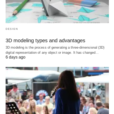
DESIGN
3D modeling types and advantages
3D modeling is the process of generating a three-dimensional (3D)
digital representation of any object or image. It has changed…
6 days ago
वित्तीय नियंत्रण: अर्थ, परिभाषा, उद्देश्य, महत्व और कदम, Financial Control: Meaning,
Definition, Objectives, Importance, and Steps. Image credit from
#Pixabay.
#वित्तीय नियंत्रण का महत्व:
वित्त किसी भी संगठन के लिए महत्वपूर्ण है और वित्तीय प्रबंधन वह