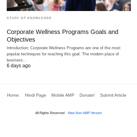
विज्ञान है जो वित्त के प्रबंधन से संबंधित है; हालांकि वित्तीय
प्रबंधन के उद्देश्यों को वित्त के उचित नियंत्रण के बिना प्राप्त नहीं
STUDY OF KNOWLEDGE
किया जा सकता है।
Corporate Wellness Programs Goals and
Objectives
वित्तीय नियंत्रण के महत्व पर नीचे चर्चा की गई है:
Introduction; Corporate Wellness Programs are one of the most
popular techniques for reaching this goal. The modern place of
business…
वित्तीय अनुशासन:
6 days ago
वित्तीय नियंत्रण संसाधनों के कुशल उपयोग और संसाधनों के
प्रवाह और बहिर्वाह पर पर्याप्त निगरानी रखकर किसी संगठन में
पर्याप्त वित्तीय अनुशासन सुनिश्चित करता है।
Home:
Hindi Page
Mobile AMP
Donate!
Submit Article
गतिविधियों का समन्वय:
All Rights Reserved
View Non-AMP Version
वित्तीय नियंत्रण एक संगठन के विभिन्न विभागों की गतिविधियों का
समन्वय करके एक संगठन के उद्देश्यों को प्राप्त करना चाहता है।