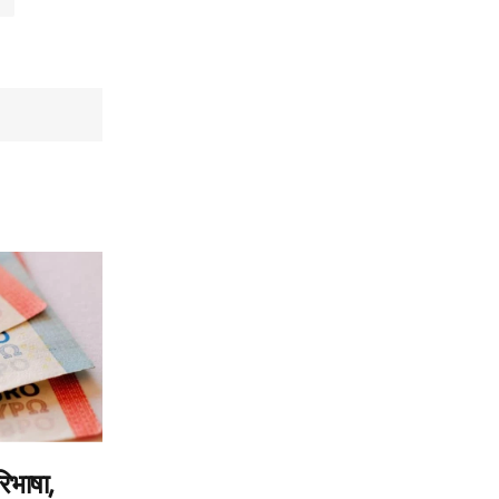
िभाषा,