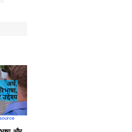
esource
िभाषा, और