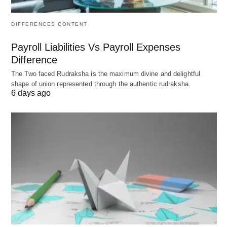
इसे प्रबंधन के पदानुक्रम के नीचे रखा गया है, और वास्तविक
संचालन प्रबंधन के इस स्तर
की जिम्मेदारी है।
DIFFERENCES CONTENT
Payroll Liabilities Vs Payroll Expenses
इसमें फोरमैन, सुपरवाइजर, सेल्स ऑफिसर, अकाउंट्स
Difference
ऑफिसर वगैरह शामिल हैं।
The Two faced Rudraksha is the maximum divine and delightful
वे रैंक और फ़ाइल या श्रमिकों के साथ सीधे संपर्क में हैं।
shape of union represented through the authentic rudraksha.
उनके अधिकार और जिम्मेदारी सीमित हैं।
6 days ago
वे श्रमिकों को मध्य प्रबंधन के निर्देशों पर पास करते हैं।
वे प्रबंधन की योजनाओं को लघु-श्रेणी संचालन योजनाओं में
व्याख्या और विभाजित करते हैं। वे निर्णय लेने की प्रक्रिया में भी
शामिल होते हैं। उन्हें श्रमिकों के माध्यम से काम करवाना होगा। वे
श्रमिकों को विभिन्न नौकरियों की अनुमति देते हैं, उनके प्रदर्शन का
मूल्यांकन करते हैं और मध्य स्तर के प्रबंधन को रिपोर्ट करते हैं। वे
प्रबंधन के दिशा और नियंत्रण कार्यों से अधिक चिंतित हैं। वे
श्रमिकों की देखरेख में अधिक समय देते हैं।