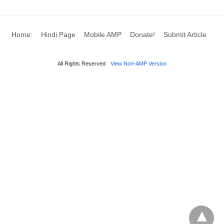
Home:
Hindi Page
Mobile AMP
Donate!
Submit Article
All Rights Reserved
View Non-AMP Version
वित्तीय और प्रबंधन लेखांकन के बीच अंतर (Financial and Management
Accounting Hindi)