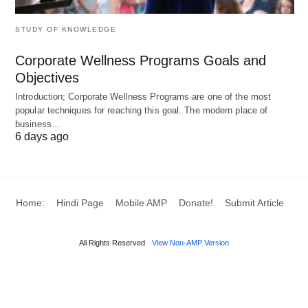
उच्च ख्याति भी मिलती है। इसलिए, ख्याति के मूल्य का पता लगाने
के लिए, यह ध्यान दिया जाना चाहिए कि प्रबंधन में ऐसी दक्षता को
STUDY OF KNOWLEDGE
कम नहीं किया जाना चाहिए।
Corporate Wellness Programs Goals and
Objectives
विशेष लाभ:
Introduction; Corporate Wellness Programs are one of the most
एक फर्म जिसमें आयात License, Patent, Trademark,
popular techniques for reaching this goal. The modern place of
business…
Copyright, जैसे विशेष फायदे हैं, कम दरों पर बिजली की आपूर्ति
6 days ago
का आश्वासन दिया है, विशेष आर्थिक क्षेत्र (SEZ) आदि में स्थित
होने के लिए सब्सिडी का ख्याति अधिक है।
Home:
Hindi Page
Mobile AMP
Donate!
Submit Article
अन्य कारक या कारण:
Money Market
की हालत।
All Rights Reserved
View Non-AMP Version
प्रतिस्पर्धा की संभावना।
सरकारी नीति, और।
देश में शांति और सुरक्षा।