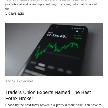
promotional and is an important way to convey information about
अधिकार संबंध स्थापित करना
“संगठन”
।
the…
5 days ago
संगठन की विशेषताएं (Organization
characteristics Hindi):
उपरोक्त परिभाषाओं के विश्लेषण से किसी संगठन की निम्नलिखित
विशेषताओं का पता चलता है;
यह व्यक्तियों का एक समूह है जो बड़ा या छोटा हो सकता है।
संगठन में समूह कार्यकारी नेतृत्व के तहत काम करता है।
यह एक मशीन या
प्रबंधन का तंत्र
है।
इसके पास कुछ निर्देशन प्राधिकरण या शक्ति है जो समूह के
STOCK EXCHANGE
ठोस प्रयासों को नियंत्रित करता है।
Traders Union Experts Named The Best
श्रम, शक्ति और जिम्मेदारियों का विभाजन जानबूझकर किया
Forex Broker
जाता है।
Choosing the best forex broker is a pretty difficult task. You have to