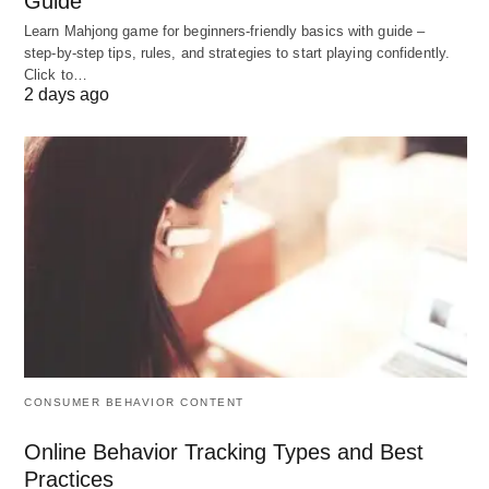
Guide
“It is a grouping of activities necessary to
Learn Mahjong game for beginners‑friendly basics with guide –
attain enterprise objectives and the
step‑by‑step tips, rules, and strategies to start playing confidently.
Click to…
assignment of each grouping to a
2 days ago
manager with authority necessary to
supervise it.”
“यह उद्यम के उद्देश्यों को प्राप्त करने के लिए आवश्यक गतिविधियों
का एक समूह है और प्रत्येक समूह को एक प्रबंधक को सौंपने का
अधिकार है जिसकी देखरेख के लिए आवश्यक है।”
Louis A. Allen के अनुसार;
CONSUMER BEHAVIOR CONTENT
“The process of identifying and grouping
Online Behavior Tracking Types and Best
Practices
the work to be performed, defining and