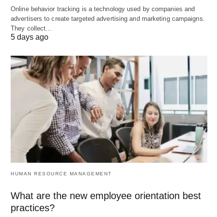
Online behavior tracking is a technology used by companies and
delegating responsibility and authority
advertisers to create targeted advertising and marketing campaigns.
and establishing a relationship to enable
They collect…
5 days ago
people to work more effectively together
in accomplishing objects.”
“कार्य को पहचानने और समूहित करने की प्रक्रिया, जिम्मेदारी और
अधिकार को परिभाषित करने और परिभाषित करने और लोगों को
पूरा करने में वस्तुओं को एक साथ अधिक प्रभावी ढंग से काम करने
के लिए एक संबंध स्थापित करने की प्रक्रिया।”
Joseph L. Massive के अनुसार;
HUMAN RESOURCE MANAGEMENT
What are the new employee orientation best
“The structure and process by which a
practices?
cooperative group of human beings