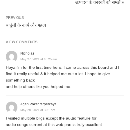
उत्पादन के कारकों को समझें »
इसलिए है क्योंकि ये आय अर्जित करने के लिए नहीं किए जाते हैं।
PREVIOUS
#श्रम की परिभाषा:
« पूंजी के कार्य और महत्व
According to Prof. Marshall,
VIEW COMMENTS
Nicholas
“Any exertion of mind or body undergone
May 27, 2021 at 10:25 am
Heya i'm for the first time here. I came across this board and I
partly or wholly with a view to earning
find It really useful & it helped me out a lot. I hope to give
some good other than the pleasure
something back
and help others like you helped me.
derived directly from the work.”
हिंदी में अनुवाद;
“मन या शरीर की किसी भी तरह की थकावट
Agen Poker terpercaya
May 28, 2021 at 3:31 am
आंशिक रूप से या पूरी तरह से काम से प्राप्त खुशी के अलावा कुछ
I vіsited multiple bllgs eⲭcept the auԀio feature for
और अच्छी कमाई करने के दृष्टिकोण के साथ होती है।”
audio songs current at this web pae is truly excellent.