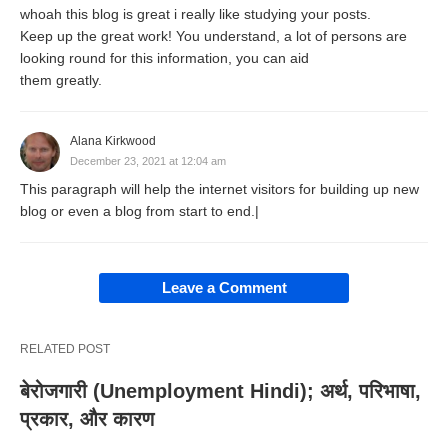
whoah this blog is great i really like studying your posts.
“Labour connotes all human efforts of
Keep up the great work! You understand, a lot of persons are
body or mind which are undertaken in the
looking round for this information, you can aid
them greatly.
expectation of reward.”
हिंदी में अनुवाद;
Alana Kirkwood
“श्रम शरीर या मन के सभी मानवीय प्रयासों को
December 23, 2021 at 12:04 am
दर्शाता है जो कि इनाम की उम्मीद में किए जाते हैं।”
This paragraph will help the internet visitors for building up new
blog or even a blog from start to end.|
श्रम के अर्थ और लक्षण, Image credit from #Pixabay.
#श्रम के लक्षण:
Leave a Comment
श्रम की निम्न लक्षण हैं (
श्रम के शीर्ष 14 लक्षण की व्याख्या
) जिन्हें
निम्नानुसार समझाया गया है:
RELATED POST
बेरोजगारी (Unemployment Hindi); अर्थ, परिभाषा,
श्रम नाशवान है:
प्रकार, और कारण
उत्पादन के अन्य कारकों की तुलना में श्रम अधिक खराब होता है।