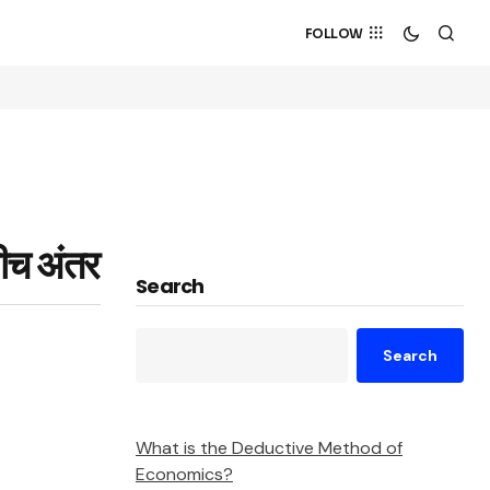
FOLLOW
च अंतर
Search
Search
What is the Deductive Method of
Economics?