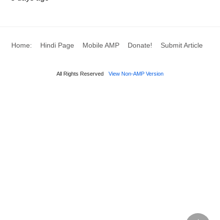
Home:
Hindi Page
Mobile AMP
Donate!
Submit Article
All Rights Reserved
View Non-AMP Version
केन्द्रीयकरण और विकेंद्रीकरण के बीच अंतर Image
मुख्य बातें:
केंद्रीयकरण और विकेंद्रीकरण के बीच का अंतर इन दिनों गर्म
विषयों में से एक है; कुछ लोग सोचते हैं कि केंद्रीकरण बेहतर है
जबकि अन्य विकेंद्रीकरण के पक्ष में हैं; पुराने समय में, लोग अपने
संगठन को केंद्रीकृत तरीके से चलाते थे; लेकिन अब प्रतियोगिता में
वृद्धि के कारण परिदृश्य को पूरी तरह से बदल दिया गया है; जहाँ
त्वरित निर्णय लेने की आवश्यकता होती है और इसलिए कई संगठनों