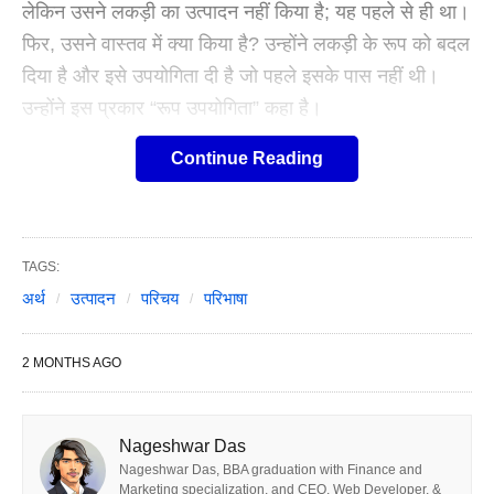
लेकिन उसने लकड़ी का उत्पादन नहीं किया है; यह पहले से ही था।
फिर, उसने वास्तव में क्या किया है? उन्होंने लकड़ी के रूप को बदल
दिया है और इसे उपयोगिता दी है जो पहले इसके पास नहीं थी।
उन्होंने इस प्रकार “रूप उपयोगिता” कहा है।
Continue Reading
कपास को कपड़े में बदलना और गन्ने को चीनी में बदलना उपयोगिता
के कुछ अन्य उदाहरण हैं। वास्तव में, हम सभी विनिर्माण उद्योगों में
इस प्रकार की उपयोगिता को नोटिस कर सकते हैं। यदि बढ़ई
बिक्री के लिए एक बड़े शहर में टेबल भेजता है, तो यह उच्च कीमत
TAGS:
अर्थ
उत्पादन
परिचय
परिभाषा
को बेच देगा।
2 MONTHS AGO
अर्थ:
विकिपीडिया द्वारा, अर्थशास्त्र में उत्पादन औद्योगिक प्रतिष्ठानों द्वारा
वस्तुओं, सामानों या सेवाओं को निर्मित करने की प्रक्रिया को कहते
Nageshwar Das
Nageshwar Das, BBA graduation with Finance and
हैं। उत्पादन (Meaning of Production in Hindi) का उद्देश्य
Marketing specialization, and CEO, Web Developer, &