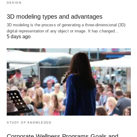
DESIGN
उपयोगिता के तीन प्रकार:
3D modeling types and advantages
3D modeling is the process of generating a three-dimensional (3D)
इस प्रकार, उपयोगिताओं के तीन प्रकार हैं:
digital representation of any object or image. It has changed…
5 days ago
उपयोगिता से,
स्थान उपयोगिता, और
समय की उपयोगिता।
ऊपर दिए गए उदाहरणों में, उपयोगिताओं का निर्माण किया गया है
और भौतिक वस्तुओं या धन का उत्पादन किया गया है। हालांकि,
यह हमेशा मामला नहीं हो सकता है। एक उपयोगिता बनाई जा
सकती है जिसे बाजार में बेचा नहीं जा सकता।
STUDY OF KNOWLEDGE
उदाहरण के लिए
;
Corporate Wellness Programs Goals and