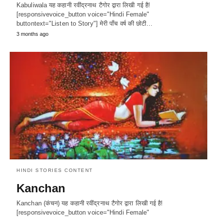
Kabuliwala यह कहानी रवींद्रनाथ टैगोर द्वारा लिखी गई है!
[responsivevoice_button voice="Hindi Female"
buttontext="Listen to Story"] मेरी पाँच वर्ष की छोटी…
3 months ago
HINDI STORIES CONTENT
Kanchan
Kanchan (कंचन) यह कहानी रवींद्रनाथ टैगोर द्वारा लिखी गई है!
[responsivevoice_button voice="Hindi Female"