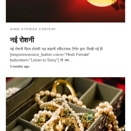
HINDI STORIES CONTENT
नई रोशनी
नई रोशनी प्रिय दोस्तों! यह कहानी रवींद्रनाथ टैगोर द्वारा लिखी गई है!
[responsivevoice_button voice="Hindi Female"
buttontext="Listen to Story"] तो अब…
3 months ago