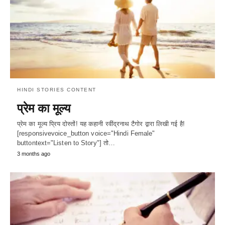
HINDI STORIES CONTENT
प्रेम का मूल्य
प्रेम का मूल्य प्रिय दोस्तों! यह कहानी रवींद्रनाथ टैगोर द्वारा लिखी गई है!
[responsivevoice_button voice="Hindi Female"
buttontext="Listen to Story"] तो…
3 months ago